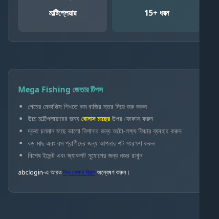
মাল্টিপ্লেয়ার
15+ ধরন
Mega Fishing জেতার টিপস
গেমের মেকানিক্স শিখতে কম বাজির স্তর দিয়ে শুরু করুন
উচ্চ মাল্টিপ্লায়ারের জন্য
বোনাস মাছের
উপর ফোকাস করুন
দ্রুত চলমান মাছে ভালো নিশানার জন্য অটো-লক্ষ্য ফিচার ব্যবহার করুন
বড় মাছ এবং বস প্রাণীদের জন্য আপনার শট সংরক্ষণ করুন
বিশেষ ইভেন্ট এবং জ্যাকপট সুযোগের জন্য নজর রাখুন
abclogin-এ আরও
ফ্রি খেলার বিকল্প
অন্বেষণ করুন।