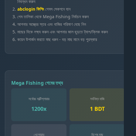
নিবন্ধন করুন
abclogin ফিশিং
গেমস সেকশনে যান
গেম তালিকা থেকে Mega Fishing নির্বাচন করুন
আপনার অস্ত্রের স্তর এবং বাজির পরিমাণ বেছে নিন
মাছের দিকে লক্ষ্য করুন এবং আপনার জাল ছুড়তে ট্যাপ/ক্লিক করুন
কয়েন উপার্জন করতে মাছ ধরুন - বড় মাছ মানে বড় পুরস্কার
Mega Fishing গেমের তথ্য
সর্বোচ্চ মাল্টিপ্লায়ার
সর্বনিম্ন বাজি
1200x
1 BDT
খেলোয়াড়
বিশেষ মাছ