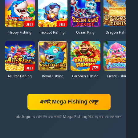
Happy Fishing
Jackpot Fishing
Ocean King
Dragon Fishing
All Star Fishing
Royal Fishing
Cai Shen Fishing
Fierce Fishing
এখনই Mega Fishing খেলুন
abclogin-এ যোগ দিন এবং আজই Mega Fishing দিয়ে বড় জয় ধরা শুরু করুন!