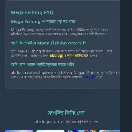
Mega Fishing FAQ
Mega Fishing-এ সবচেয়ে বড় জয় কত?
Mega Fishing-এর জ্যাকপট মাছ আপনার বাজির 1200x পর্যন্ত দিতে পারে।
abclogin-এ খেলোয়াড়রা একক সেশনে BDT 500,000-এর বেশি জিতেছেন।
আমি কি মোবাইলে Mega Fishing খেলতে পারি?
হ্যাঁ! Mega Fishing মোবাইল খেলার জন্য সম্পূর্ণ অপ্টিমাইজ করা হয়েছে। সেরা
মোবাইল গেমিং অভিজ্ঞতার জন্য
abclogin অ্যাপ ডাউনলোড
করুন।
আমি কোন পেমেন্ট পদ্ধতি ব্যবহার করতে পারি?
abclogin জমা এবং উত্তোলনের জন্য bKash, Nagad, Rocket, ব্যাংক ট্রান্সফার
এবং USDT গ্রহণ করে। আরও বিস্তারিত জানতে আমাদের
FAQ পৃষ্ঠা
দেখুন।
সম্পর্কিত ফিশিং গেম
abclogin-এ আরও উত্তেজনাপূর্ণ ফিশিং গেম